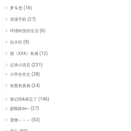
(16)
梦 & 想
(27)
浪漫手机
(6)
环绕科技的生活
(9)
自大狂
(12)
观《XXX》有感
(231)
记录の语言
(28)
小学生作文
(24)
有图有真相
(146)
谁记得&谁忘了
(27)
@顺路de~
(53)
宠物～～～