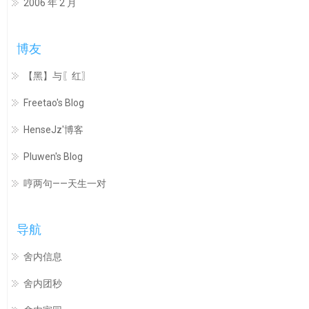
2006 年 2 月
博友
【黑】与〖红〗
Freetao's Blog
HenseJz'博客
Pluwen's Blog
哼两句——天生一对
导航
舍内信息
舍内团秒