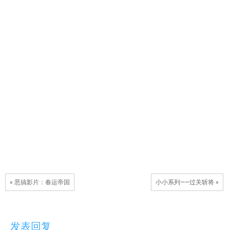
« 恶搞影片：春运帝国
小小系列——过关斩将 »
发表回复