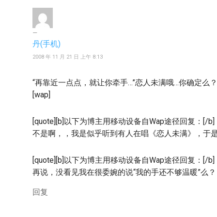
丹(手机)
2008 年 11 月 21 日 上午 8:13
“再靠近一点点，就让你牵手…”恋人未满哦…你确定么？
[wap]
[quote][b]以下为博主用移动设备自Wap途径回复：[/b]
不是啊，，我是似乎听到有人在唱《恋人未满》，于是跟
[quote][b]以下为博主用移动设备自Wap途径回复：[/b]
再说，没看见我在很委婉的说“我的手还不够温暖”么？（
回复