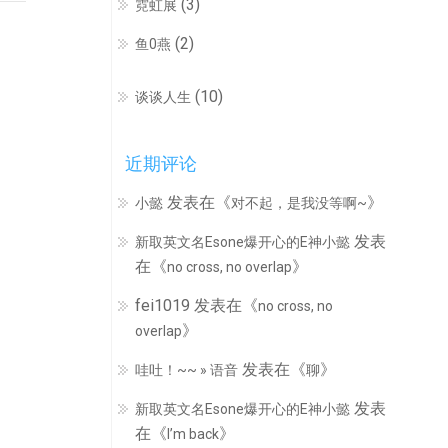
(3)
霓虹展
(2)
鱼0燕
(10)
谈谈人生
近期评论
发表在《
》
小懿
对不起，是我没等啊~
发表
新取英文名Esone爆开心的E神小懿
在《
》
no cross, no overlap
fei1019
发表在《
no cross, no
》
overlap
发表在《
》
哇吐！~~ » 语音
聊
发表
新取英文名Esone爆开心的E神小懿
在《
》
I’m back