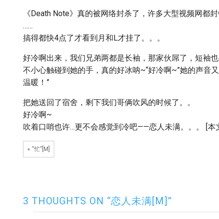
《Death Note》真的被网络封杀了，许多大型视频网
……
搞得都快4点了才看到月和L才挂了。。。
好冷啊出来，我们兄弟两都是长袖，那家伙屌了，短袖也
不小心触碰到她的手，真的好冰呐~“好冷啊~”她的声音
温暖！”
把她送回了宿舍，剩下我们哥俩吹风的时候了。。
好冷啊~
吹着口哨也许…更不会感觉到冷吧——恋人未满。。。 [本文
« “忙”[M]
3 THOUGHTS ON “恋人未满[M]”