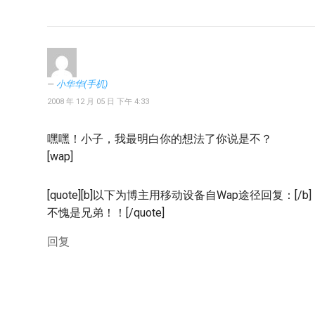
小华华(手机)
2008 年 12 月 05 日 下午 4:33
嘿嘿！小子，我最明白你的想法了你说是不？
[wap]
[quote][b]以下为博主用移动设备自Wap途径回复：[/b]
不愧是兄弟！！[/quote]
回复