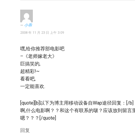
小乖
2008 年 11 月 23 日 上午 3:09
嘿,给你推荐部电影吧
–《老师嫁老大》
巨搞笑的,
超精彩!~
看看吧,
一定能喜欢.
[quote][b]以下为博主用移动设备自Wap途径回复：[/b]
啊,什么电影啊？？和这个有联系的啵？应该放到留言
嗯？？？[/quote]
回复