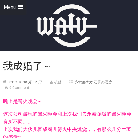
Menu
我成婚了～
2011 年 08 月 12 日
小懿
小学生作文
记录の语言
0 Comment
晚上是篝火晚会~
这次公司游玩的篝火晚会和上次我们去永泰蹦极的篝火晚会
有所不同。。
上次我们大伙儿围成圈儿篝火中央燃烧，，有那么几分土著
的感觉~