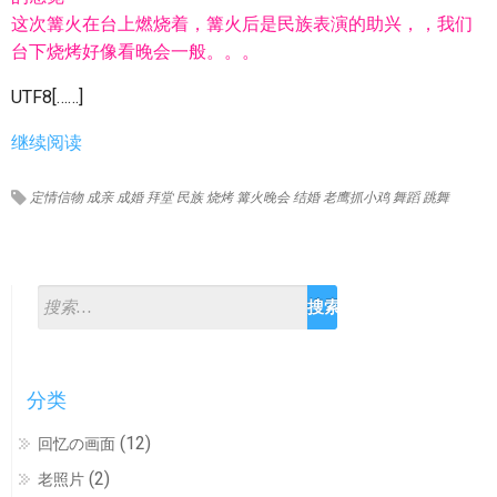
这次篝火在台上燃烧着，篝火后是民族表演的助兴，，我们
台下烧烤好像看晚会一般。。。
UTF8[……]
继续阅读
定情信物
成亲
成婚
拜堂
民族
烧烤
篝火晚会
结婚
老鹰抓小鸡
舞蹈
跳舞
分类
(12)
回忆の画面
(2)
老照片