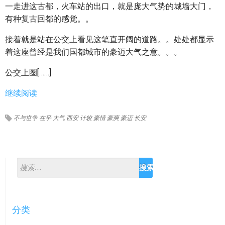
一走进这古都，火车站的出口，就是庞大气势的城墙大门，
有种复古回都的感觉。。
接着就是站在公交上看见这笔直开阔的道路。。处处都显示
着这座曾经是我们国都城市的豪迈大气之意。。。
公交上圈[……]
继续阅读
不与世争
在乎
大气
西安
计较
豪情
豪爽
豪迈
长安
分类