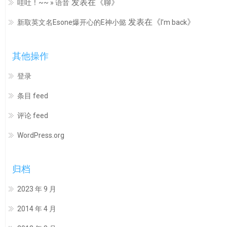
发表在《
》
哇吐！~~ » 语音
聊
发表在《
》
新取英文名Esone爆开心的E神小懿
I’m back
其他操作
登录
条目 feed
评论 feed
WordPress.org
归档
2023 年 9 月
2014 年 4 月