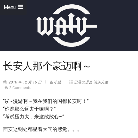
Menu
长安人那个豪迈啊～
2010 年 12 月 16 日
小懿
记录の语言
谈谈人生
2 Comments
“诶~漫游啊～我在我们的国都长安呵！”
“你跑那么远去干嘛啊？”
“考试压力大，来这散散心~”
西安这到处都显着大气的感觉。。。