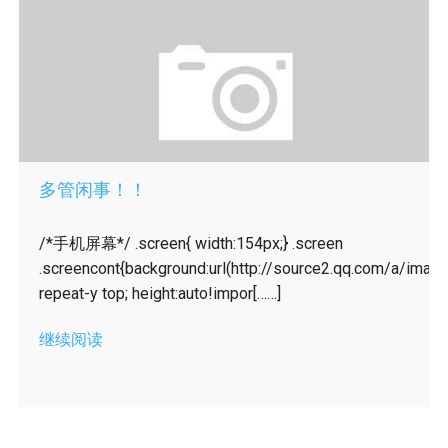
多管闲事！！
/*手机屏幕*/ .screen{ width:154px;} .screen
.screencont{background:url(http://source2.qq.com/a/imag
repeat-y top; height:auto!impor[……]
继续阅读