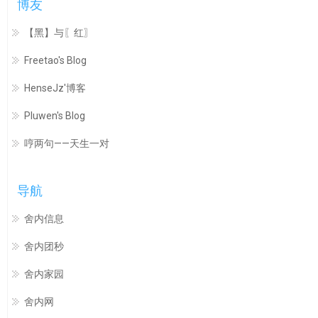
博友
【黑】与〖红〗
Freetao's Blog
HenseJz'博客
Pluwen's Blog
哼两句——天生一对
导航
舍内信息
舍内团秒
舍内家园
舍内网