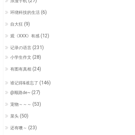
(27)
浪漫手机
(6)
环绕科技的生活
(9)
自大狂
(12)
观《XXX》有感
(231)
记录の语言
(28)
小学生作文
(24)
有图有真相
(146)
谁记得&谁忘了
(27)
@顺路de~
(53)
宠物～～～
(50)
菜头
(23)
还有噢～