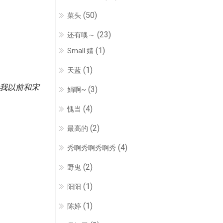
(50)
菜头
(23)
还有噢～
(1)
Small 婧
(1)
天蓝
。我以前和宋
(3)
娟啊~
(4)
愧当
(2)
最高的
(4)
秀啊秀啊秀啊秀
(2)
野鬼
(1)
阳阳
(1)
陈婷