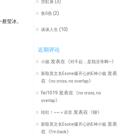
(3)
霓虹展
(2)
鱼0燕
—蔡莹冰。
(10)
谈谈人生
近期评论
发表在《
》
小懿
对不起，是我没等啊~
发表
新取英文名Esone爆开心的E神小懿
在《
》
no cross, no overlap
fei1019
发表在《
no cross, no
》
overlap
发表在《
》
哇吐！~~ » 语音
聊
发表
新取英文名Esone爆开心的E神小懿
在《
》
I’m back