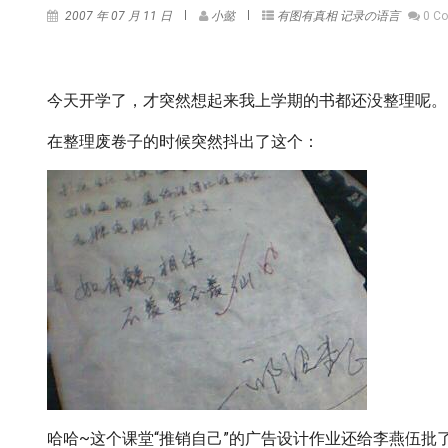
2007 年 07 月 11 日
小懿
有图有真相
记录の语言
0 C
今天开学了，才突然想起来我上学期的书都还没整理呢。
在整理废卷子的时候突然抖出了这个：
哈哈~这个课堂“推销自己”的广告设计作业还给李燕伍批