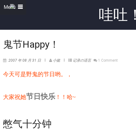
Menu
鬼节Happy！
2007 年 08 月 31 日
小懿
记录の语言
1 Comment
今天可是野鬼的节日哟。，
节日快乐
大家祝她
！！哈~
憋气十分钟