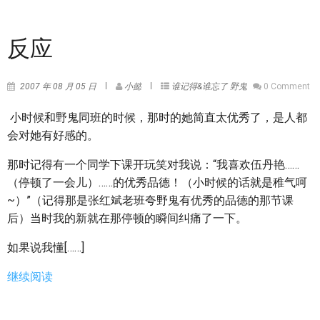
反应
2007 年 08 月 05 日
小懿
谁记得&谁忘了
野鬼
0 Comment
小时候和野鬼同班的时候，那时的她简直太优秀了，是人都
会对她有好感的。
那时记得有一个同学下课开玩笑对我说：“我喜欢伍丹艳……
（停顿了一会儿）……的优秀品德！（小时候的话就是稚气呵
~）”（记得那是张红斌老班夸野鬼有优秀的品德的那节课
后）当时我的新就在那停顿的瞬间纠痛了一下。
如果说我懂[……]
继续阅读