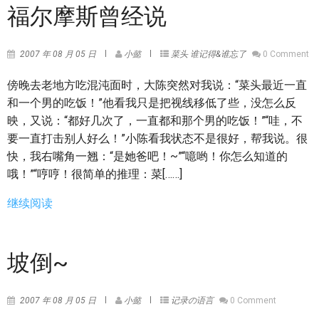
福尔摩斯曾经说
2007 年 08 月 05 日
小懿
菜头
谁记得&谁忘了
0 Comment
傍晚去老地方吃混沌面时，大陈突然对我说：“菜头最近一直
和一个男的吃饭！”他看我只是把视线移低了些，没怎么反
映，又说：“都好几次了，一直都和那个男的吃饭！”“哇，不
要一直打击别人好么！”小陈看我状态不是很好，帮我说。很
快，我右嘴角一翘：“是她爸吧！~”“噫哟！你怎么知道的
哦！”“哼哼！很简单的推理：菜[……]
继续阅读
坡倒~
2007 年 08 月 05 日
小懿
记录の语言
0 Comment