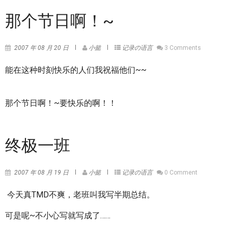
那个节日啊！~
2007 年 08 月 20 日
小懿
记录の语言
3 Comments
能在这种时刻快乐的人们我祝福他们~~
那个节日啊！~要快乐的啊！！
终极一班
2007 年 08 月 19 日
小懿
记录の语言
0 Comment
今天真TMD不爽，老班叫我写半期总结。
可是呢~不小心写就写成了……