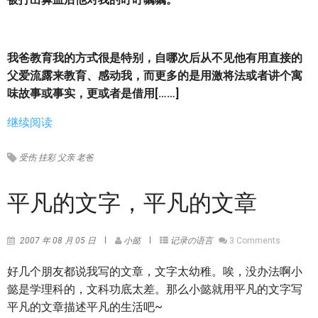
我爸教育我的方式很是特别，自哪次后从不见他有用直接的
父爱流露来教育、感动我，而更多的是用激将法或者讲个寓
味故事或事实，更或者是借用[……]
继续阅读
受伤
挂彩
父亲
老爸
平凡的文字，平凡的文章
2007 年 08 月 05 日
小懿
记录の语言
3 Comments
好几个朋友都说我写的文章，文字太幼稚。唉，没办法啊小
懿是学理科的，文科功底太差。那么小懿就用平凡的文字写
平凡的文章描述平凡的生活吧~