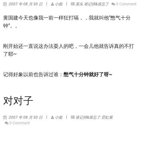
2007 年 08 月 30 日
小懿
菜头
谁记得&谁忘了
0 Comment
黄国建今天也像我一前一样狂打嗝，，我就叫他“憋气十分
钟”。。
刚开始还一直说这办法耍人的吧，一会儿他就告诉真的不打
了耶~
记得好象以前也告诉过谁：
憋气十分钟就好了呀~
对对子
2007 年 08 月 30 日
小懿
谁记得&谁忘了
霓虹展
0 Comment