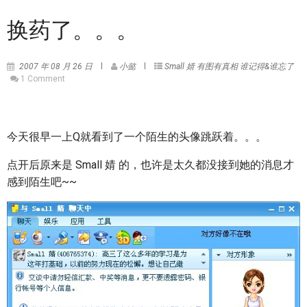
换药了。。。
2007 年 08 月 26 日
小懿
Small 婧
有图有真相
谁记得&谁忘了
1 Comment
今天很早一上Q就看到了一个陌生的头像跳跃着。。。
点开后原来是 Small 婧 的，也许是太久都没接到她的消息才
感到陌生吧~~