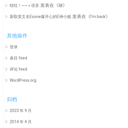
发表在《
》
哇吐！~~ » 语音
聊
发表在《
》
新取英文名Esone爆开心的E神小懿
I’m back
其他操作
登录
条目 feed
评论 feed
WordPress.org
归档
2023 年 9 月
2014 年 4 月