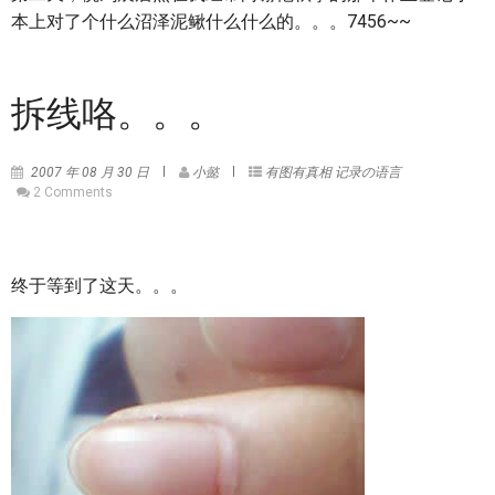
本上对了个什么沼泽泥鳅什么什么的。。。7456~~
拆线咯。。。
2007 年 08 月 30 日
小懿
有图有真相
记录の语言
2 Comments
终于等到了这天。。。