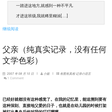
一踏进这地方,就感到一种不平凡.
才进这班级,我就稀里糊涂[……]
继续阅读
父亲（纯真实记录，没有任何
文学色彩）
2007 年 08 月 10 日
小懿
有图有真相
记录の语言
1 Comment
已经好就都没有这种感觉了。在我的记忆里，能追溯到要有
这种深刻、直接地父爱的日子，也就是在幼儿园的时候打架
被打出鼻血后他对我的叮叮嘱嘱。