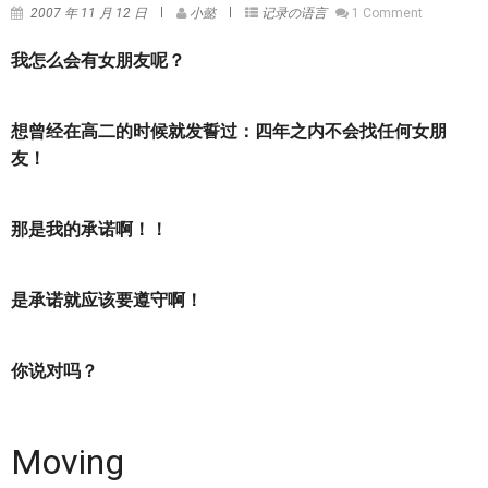
2007 年 11 月 12 日
小懿
记录の语言
1 Comment
我怎么会有女朋友呢？
想曾经在高二的时候就发誓过：四年之内不会找任何女朋
友！
那是我的承诺啊！！
是承诺就应该要遵守啊！
你说对吗？
Moving