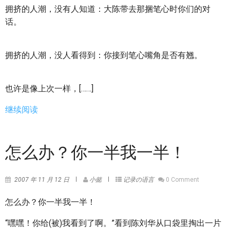
拥挤的人潮，没有人知道：大陈带去那捆笔心时你们的对
话。
拥挤的人潮，没人看得到：你接到笔心嘴角是否有翘。
也许是像上次一样，[……]
继续阅读
怎么办？你一半我一半！
2007 年 11 月 12 日
小懿
记录の语言
0 Comment
怎么办？你一半我一半！
“嘿嘿！你给(被)我看到了啊。”看到陈刘华从口袋里掏出一片