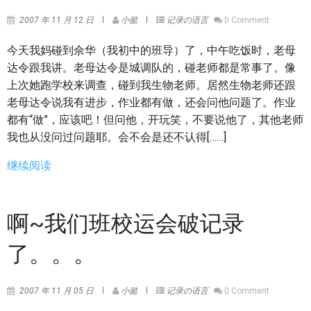
2007 年 11 月 12 日
小懿
记录の语言
0 Comment
今天我妈碰到佘华（我初中的班导）了，中午吃饭时，老母
达令跟我讲。老母达令是城调队的，碰老师都是常事了。像
上次她跑学校来调查，碰到我生物老师。居然生物老师还跟
老母达令说我有进步，作业都有做，还会问他问题了。作业
都有“做”，应该吧！但问他，开玩笑，不要说他了，其他老师
我也从没问过问题耶。会不会是还不认得[……]
继续阅读
啊~我们班校运会破记录
了。。。
2007 年 11 月 05 日
小懿
记录の语言
0 Comment