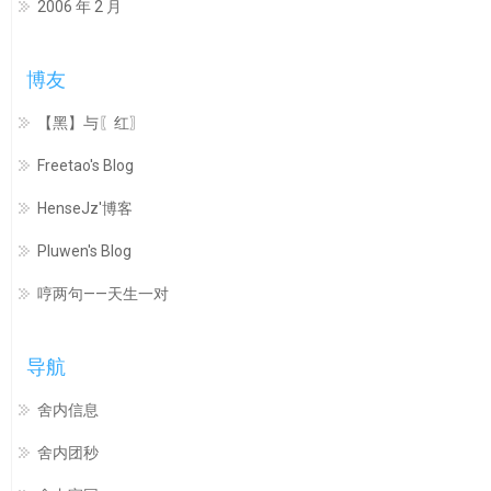
2006 年 2 月
博友
【黑】与〖红〗
Freetao's Blog
HenseJz'博客
Pluwen's Blog
哼两句——天生一对
导航
舍内信息
舍内团秒