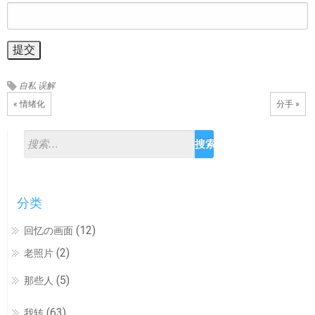
自私
误解
« 情绪化
分手 »
分类
(12)
回忆の画面
(2)
老照片
(5)
那些人
(63)
我转