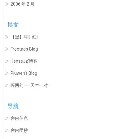
2006 年 2 月
博友
【黑】与〖红〗
Freetao's Blog
HenseJz'博客
Pluwen's Blog
哼两句——天生一对
导航
舍内信息
舍内团秒