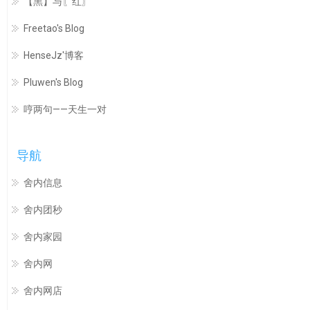
【黑】与〖红〗
Freetao's Blog
HenseJz'博客
Pluwen's Blog
哼两句——天生一对
导航
舍内信息
舍内团秒
舍内家园
舍内网
舍内网店