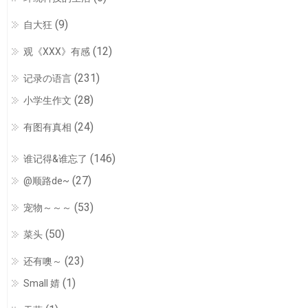
(9)
自大狂
(12)
观《XXX》有感
(231)
记录の语言
(28)
小学生作文
(24)
有图有真相
(146)
谁记得&谁忘了
(27)
@顺路de~
(53)
宠物～～～
(50)
菜头
(23)
还有噢～
(1)
Small 婧