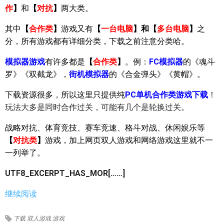
作
】
和
【
对抗
】
两大类。
其中
【
合作类
】
游戏又有
【
一台电脑
】
和
【
多台电脑
】
之
分，所有游戏都有详细分类，下载之前注意分类哈。
模拟器游戏
有许多都是
【
合作类
】
。例：
FC模拟器
的《魂斗
罗》《双截龙》，
街机模拟器
的《合金弹头》《黄帽》。
下载资源很多，所以这里只提供纯
PC单机合作类游戏下载
！
玩法大多是同时合作过关，可能有几个是轮换过关。
战略对抗、体育竞技、赛车竞速、格斗对战、休闲娱乐等
【
对抗类
】
游戏，加上网页双人游戏和网络游戏这里就不一
一列举了。
UTF8_EXCERPT_HAS_MOR[……]
继续阅读
下载
双人游戏
游戏