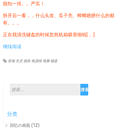
脱扣一排。。严实！
拆开后一看，，什么头发、瓜子壳、蟑螂翅膀什么的都
有。。。
正在我清洗键盘的时候忽然机箱噼里啪啦[……]
继续阅读
冒烟
失灵
烧焦
电源线
电脑
键盘
分类
(12)
回忆の画面