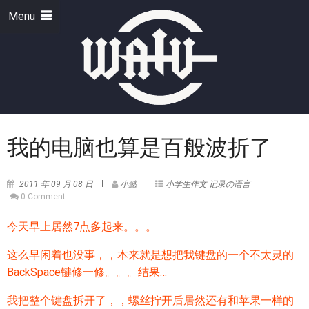
Menu
我的电脑也算是百般波折了
2011 年 09 月 08 日
小懿
小学生作文
记录の语言
0 Comment
今天早上居然7点多起来。。。
这么早闲着也没事，，本来就是想把我键盘的一个不太灵的
BackSpace键修一修。。。结果…
我把整个键盘拆开了，，螺丝拧开后居然还有和苹果一样的