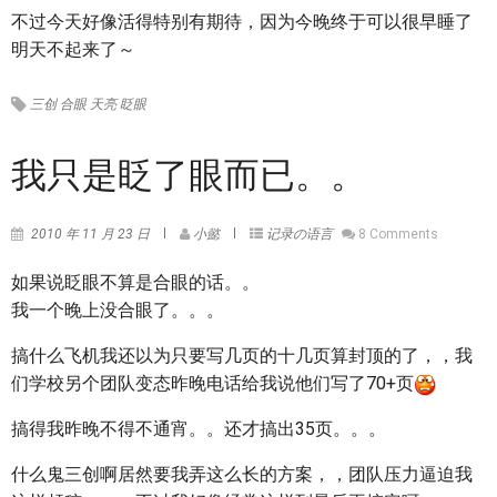
不过今天好像活得特别有期待，因为今晚终于可以很早睡了
明天不起来了～
三创
合眼
天亮
眨眼
我只是眨了眼而已。。
2010 年 11 月 23 日
小懿
记录の语言
8 Comments
如果说眨眼不算是合眼的话。。
我一个晚上没合眼了。。。
搞什么飞机我还以为只要写几页的十几页算封顶的了，，我
们学校另个团队变态昨晚电话给我说他们写了70+页
搞得我昨晚不得不通宵。。还才搞出35页。。。
什么鬼三创啊居然要我弄这么长的方案，，团队压力逼迫我