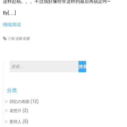
这样赶稿。。。不过我好像经常这样到最后再搞定呵~
By[……]
继续阅读
三创
合眼
眨眼
分类
(12)
回忆の画面
(2)
老照片
(5)
那些人