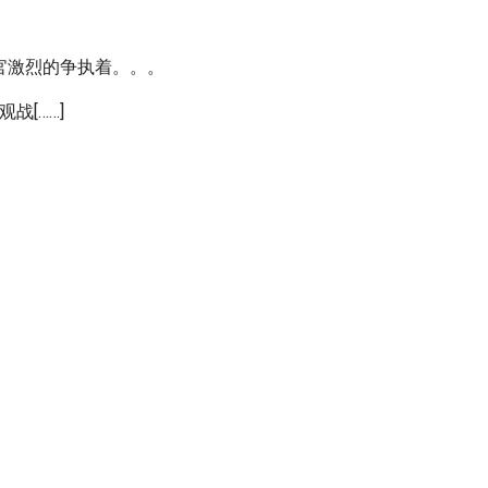
官激烈的争执着。。。
[……]