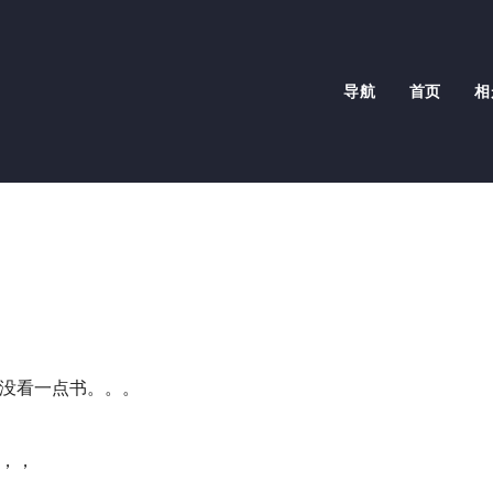
导航
首页
相
没看一点书。。。
，，