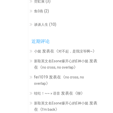
(3)
霓虹展
(2)
鱼0燕
(10)
谈谈人生
近期评论
发表在《
》
小懿
对不起，是我没等啊~
发表
新取英文名Esone爆开心的E神小懿
在《
》
no cross, no overlap
fei1019
发表在《
no cross, no
》
overlap
发表在《
》
哇吐！~~ » 语音
聊
发表
新取英文名Esone爆开心的E神小懿
在《
》
I’m back