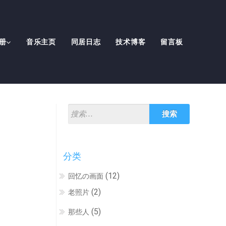
册
音乐主页
同居日志
技术博客
留言板
分类
(12)
回忆の画面
(2)
老照片
(5)
那些人