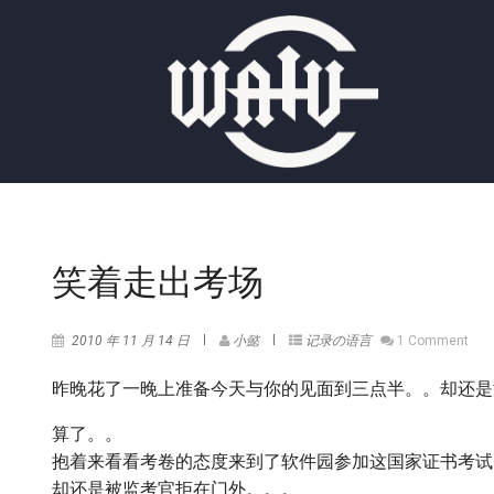
笑着走出考场
2010 年 11 月 14 日
小懿
记录の语言
1 Comment
昨晚花了一晚上准备今天与你的见面到三点半。。却还是
算了。。
抱着来看看考卷的态度来到了软件园参加这国家证书考试
却还是被监考官拒在门外。。。