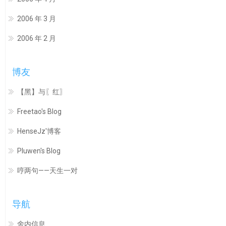
2006 年 3 月
2006 年 2 月
博友
【黑】与〖红〗
Freetao's Blog
HenseJz'博客
Pluwen's Blog
哼两句——天生一对
导航
舍内信息