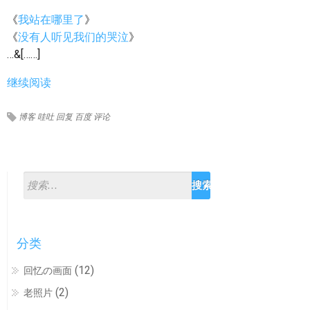
《
》
我站在哪里了
《
》
没有人听见我们的哭泣
…&[……]
继续阅读
博客
哇吐
回复
百度
评论
分类
(12)
回忆の画面
(2)
老照片