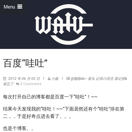
Menu
百度“哇吐”
2012 年 06 月 03 日
小懿
@顺路de~
菜头
记录の语言
谁记得&
谁忘了
3 Comments
每次打开自己的博客都是百度一下“哇吐”！~~
结果今天发现我的“哇吐！~~”下面居然还有个“哇吐”排在第
二，，于是好奇点进去看了。。。
也是个博客。。