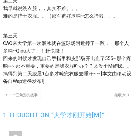
第二天
我早就说洗衣服，，其实不难。。。
难的是拧干衣服。。（那军裤好厚呐~怎么拧啦。。。
第三天
CAO来大学第一次溜冰就在篮球场附近摔了一跤，，那个人
多呐~Qiou大了！！赶快撤！
回来的时候才发现自己手指甲和皮那裂开出血了555~那个疼
呐~~ 那不重要，重要的是我衣服咋办？？又没个M帮我。。
搞得到第二天凌晨1点多才晾完衣服去睡汗~~ [本文由移动设
备自Wap途径发布!]
« 一个三角形的故事
拉歌[M] »
1 THOUGHT ON “大学才刚开始[M]”