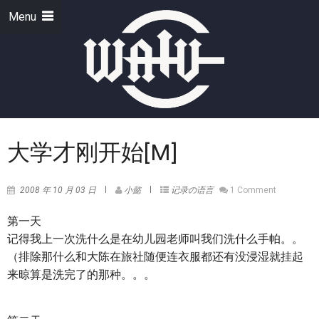
Menu
大学才刚开始[M]
2008 年 10 月 03 日
小懿
记录の语言
1 Comment
第一天
记得我上一次洗什么是在幼儿园老师叫我们洗什么手帕。。
（排除那什么和大陈在旅社随便连衣服都还有没浸湿就挂起
来晾算是洗完了的那种。。。