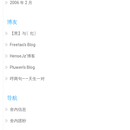
2006 年 2 月
博友
【黑】与〖红〗
Freetao's Blog
HenseJz'博客
Pluwen's Blog
哼两句——天生一对
导航
舍内信息
舍内团秒