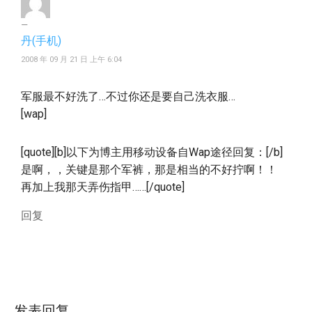
丹(手机)
2008 年 09 月 21 日 上午 6:04
军服最不好洗了…不过你还是要自己洗衣服…
[wap]
[quote][b]以下为博主用移动设备自Wap途径回复：[/b]
是啊，，关键是那个军裤，那是相当的不好拧啊！！
再加上我那天弄伤指甲……[/quote]
回复
发表回复