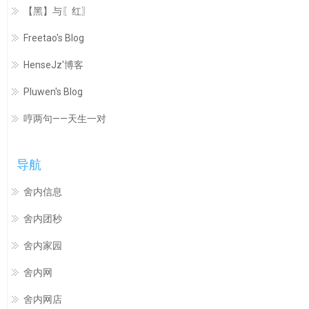
【黑】与〖红〗
Freetao's Blog
HenseJz'博客
Pluwen's Blog
哼两句——天生一对
导航
舍内信息
舍内团秒
舍内家园
舍内网
舍内网店