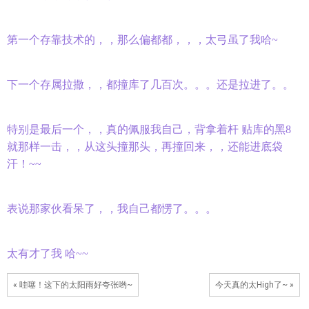
第一个存靠技术的，，那么偏都都，，，太弓虽了我哈~
下一个存属拉撒，，都撞库了几百次。。。还是拉进了。。
特别是最后一个，，真的佩服我自己，背拿着杆 贴库的黑8
就那样一击，，从这头撞那头，再撞回来，，还能进底袋
汗！~~
表说那家伙看呆了，，我自己都愣了。。。
太有才了我 哈~~
« 哇噻！这下的太阳雨好夸张哟~
今天真的太High了~ »