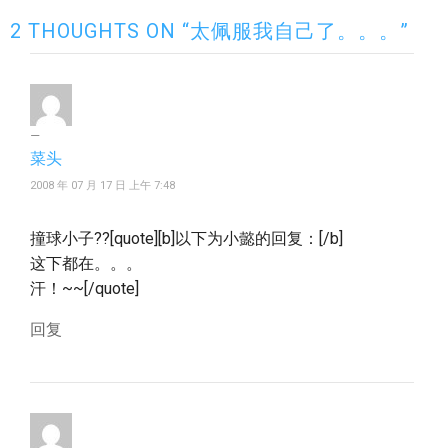
2 THOUGHTS ON “太佩服我自己了。。。”
菜头
2008 年 07 月 17 日 上午 7:48
撞球小子??[quote][b]以下为小懿的回复：[/b]
这下都在。。。
汗！~~[/quote]
回复