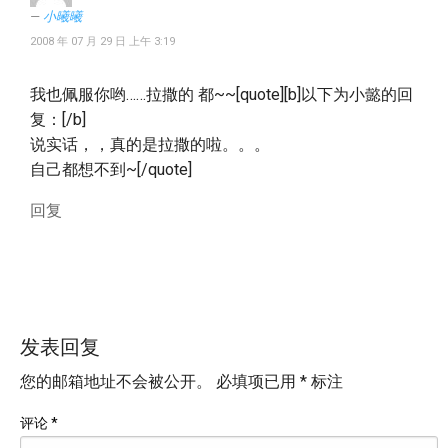
小曦曦
2008 年 07 月 29 日 上午 3:19
我也佩服你哟……拉撒的 都~~[quote][b]以下为小懿的回
复：[/b]
说实话，，真的是拉撒的啦。。。
自己都想不到~[/quote]
回复
发表回复
您的邮箱地址不会被公开。
必填项已用
*
标注
评论
*