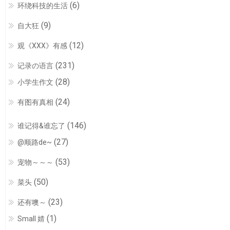
(6)
环绕科技的生活
(9)
自大狂
(12)
观《XXX》有感
(231)
记录の语言
(28)
小学生作文
(24)
有图有真相
(146)
谁记得&谁忘了
(27)
@顺路de~
(53)
宠物～～～
(50)
菜头
(23)
还有噢～
(1)
Small 婧