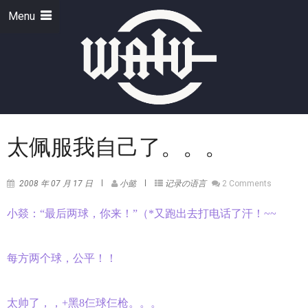
Menu
太佩服我自己了。。。
2008 年 07 月 17 日
小懿
记录の语言
2 Comments
小燚：“最后两球，你来！”（*又跑出去打电话了汗！~~
每方两个球，公平！！
太帅了，，+黑8仨球仨枪。。。