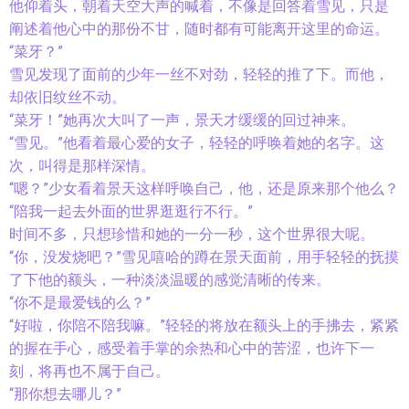
他仰着头，朝着天空大声的喊着，不像是回答着雪见，只是
阐述着他心中的那份不甘，随时都有可能离开这里的命运。
“菜牙？”
雪见发现了面前的少年一丝不对劲，轻轻的推了下。而他，
却依旧纹丝不动。
“菜牙！”她再次大叫了一声，景天才缓缓的回过神来。
“雪见。”他看着最心爱的女子，轻轻的呼唤着她的名字。这
次，叫得是那样深情。
“嗯？”少女看着景天这样呼唤自己，他，还是原来那个他么？
“陪我一起去外面的世界逛逛行不行。”
时间不多，只想珍惜和她的一分一秒，这个世界很大呢。
“你，没发烧吧？”雪见嘻哈的蹲在景天面前，用手轻轻的抚摸
了下他的额头，一种淡淡温暖的感觉清晰的传来。
“你不是最爱钱的么？”
“好啦，你陪不陪我嘛。”轻轻的将放在额头上的手拂去，紧紧
的握在手心，感受着手掌的余热和心中的苦涩，也许下一
刻，将再也不属于自己。
“那你想去哪儿？”