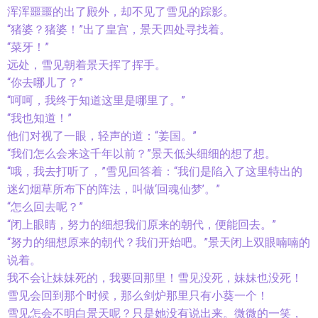
浑浑噩噩的出了殿外，却不见了雪见的踪影。
“猪婆？猪婆！”出了皇宫，景天四处寻找着。
“菜牙！”
远处，雪见朝着景天挥了挥手。
“你去哪儿了？”
“呵呵，我终于知道这里是哪里了。”
“我也知道！”
他们对视了一眼，轻声的道：“姜国。”
“我们怎么会来这千年以前？”景天低头细细的想了想。
“哦，我去打听了，”雪见回答着：“我们是陷入了这里特出的
迷幻烟草所布下的阵法，叫做‘回魂仙梦’。”
“怎么回去呢？”
“闭上眼睛，努力的细想我们原来的朝代，便能回去。”
“努力的细想原来的朝代？我们开始吧。”景天闭上双眼喃喃的
说着。
我不会让妹妹死的，我要回那里！雪见没死，妹妹也没死！
雪见会回到那个时候，那么剑炉那里只有小葵一个！
雪见怎会不明白景天呢？只是她没有说出来。微微的一笑，