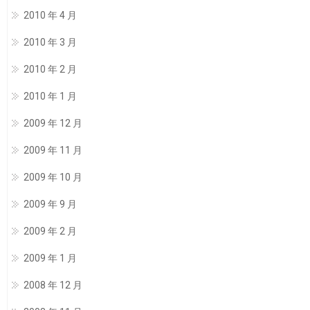
2010 年 4 月
2010 年 3 月
2010 年 2 月
2010 年 1 月
2009 年 12 月
2009 年 11 月
2009 年 10 月
2009 年 9 月
2009 年 2 月
2009 年 1 月
2008 年 12 月