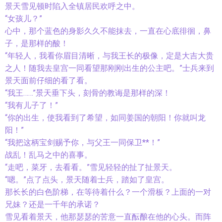
景天雪见顿时陷入全镇居民欢呼之中。
“女孩儿？”
心中，那个蓝色的身影久久不能抹去，一直在心底徘徊，鼻
子，是那样的酸！
“年轻人，我看你眉目清晰，与我王长的极像，定是大吉大贵
之人！随我去皇宫一同看望那刚刚出生的公主吧。”士兵来到
景天面前仔细的看了看。
“我王……”景天垂下头，刻骨的教诲是那样的深！
“我有儿子了！”
“你的出生，使我看到了希望，如同姜国的朝阳！你就叫龙
阳！”
“我把这柄宝剑赐予你，与父王一同保卫**！”
战乱！乱马之中的喜事。
“走吧，菜牙，去看看。”雪见轻轻的扯了扯景天。
“嗯。”点了点头，景天随着士兵，踏如了皇宫。
那长长的白色阶梯，在等待着什么？一个滑板？上面的一对
兄妹？还是一千年的承诺？
雪见看着景天，他那瑟瑟的苦意一直酝酿在他的心头。而阵