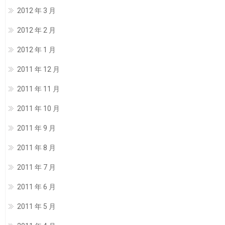
2012 年 3 月
2012 年 2 月
2012 年 1 月
2011 年 12 月
2011 年 11 月
2011 年 10 月
2011 年 9 月
2011 年 8 月
2011 年 7 月
2011 年 6 月
2011 年 5 月