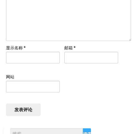
显示名称
*
邮箱
*
网站