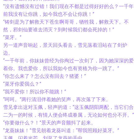
“没有遗憾没有过错！我们现在不都是过得好好的么？一千年
前我没有让你跳，如今我也不会让你跳！”
“铸剑是为了解救天下苍生啊哥哥，牺牲我，解救天下。不
然，邪剑仙要谁去消灭？到时候我们都会死掉的！”
“菜牙。”
另一道声音响起，景天回头看去，雪见落着泪站在了剑炉
边。
“一千年前，你妹妹曾经为你殉过一次剑了，因为她深深的爱
着你。我也爱你，所以我如今也有资格为你一跳了。”
“你怎么来了？怎么没有回去？猪婆！”
“菜牙你爱我么？”
“我不爱你！所以你不能跳！”
“呵呵。”两行清泪伴着她的笑声，再次落了下来。
雪见拿出这对玉佩，轻声的道：“这玉佩阴阳两配，当它们合
二为一的时候，有情人便会终成眷属，无论如何也分不开。”
“你要做什么？！”景天的声音颤抖了起来。
“龙葵妹妹！”雪见朝着龙葵叫道：“帮我照顾好菜牙。”
玉佩，闪着光芒，划至了龙葵的手中。