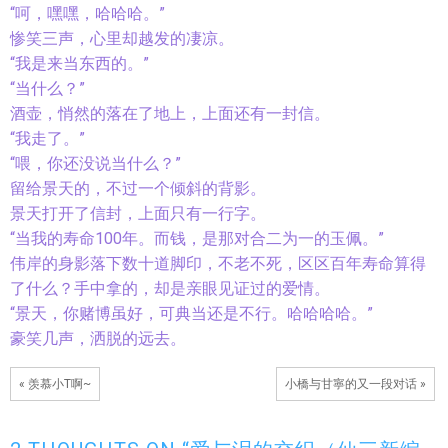
“呵，嘿嘿，哈哈哈。”
惨笑三声，心里却越发的凄凉。
“我是来当东西的。”
“当什么？”
酒壶，悄然的落在了地上，上面还有一封信。
“我走了。”
“喂，你还没说当什么？”
留给景天的，不过一个倾斜的背影。
景天打开了信封，上面只有一行字。
“当我的寿命100年。而钱，是那对合二为一的玉佩。”
伟岸的身影落下数十道脚印，不老不死，区区百年寿命算得
了什么？手中拿的，却是亲眼见证过的爱情。
“景天，你赌博虽好，可典当还是不行。哈哈哈哈。”
豪笑几声，洒脱的远去。
« 羡慕小T啊~
小橋与甘寧的又一段对话 »