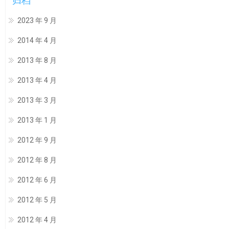
归档
2023 年 9 月
2014 年 4 月
2013 年 8 月
2013 年 4 月
2013 年 3 月
2013 年 1 月
2012 年 9 月
2012 年 8 月
2012 年 6 月
2012 年 5 月
2012 年 4 月