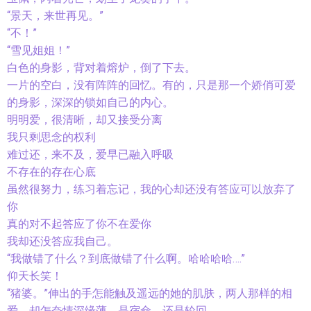
“景天，来世再见。”
“不！”
“雪见姐姐！”
白色的身影，背对着熔炉，倒了下去。
一片的空白，没有阵阵的回忆。有的，只是那一个娇俏可爱
的身影，深深的锁如自己的内心。
明明爱，很清晰，却又接受分离
我只剩思念的权利
难过还，来不及，爱早已融入呼吸
不存在的存在心底
虽然很努力，练习着忘记，我的心却还没有答应可以放弃了
你
真的对不起答应了你不在爱你
我却还没答应我自己。
“我做错了什么？到底做错了什么啊。哈哈哈哈….”
仰天长笑！
“猪婆。”伸出的手怎能触及遥远的她的肌肤，两人那样的相
爱，却怎奈情深缘薄。是宿命，还是轮回。