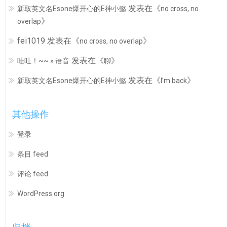
发表在《
新取英文名Esone爆开心的E神小懿
no cross, no
》
overlap
fei1019
发表在《
》
no cross, no overlap
发表在《
》
哇吐！~~ » 语音
聊
发表在《
》
新取英文名Esone爆开心的E神小懿
I’m back
其他操作
登录
条目 feed
评论 feed
WordPress.org