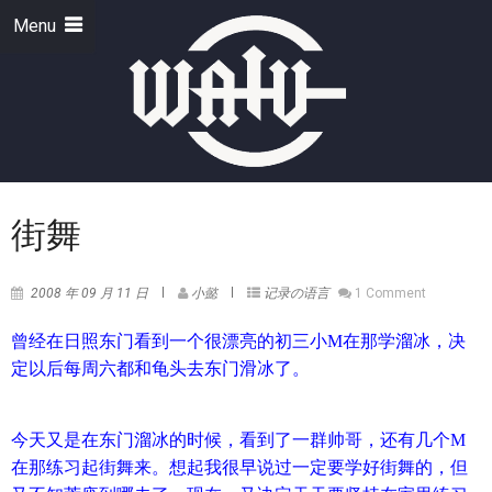
Menu
街舞
2008 年 09 月 11 日
小懿
记录の语言
1 Comment
曾经在日照东门看到一个很漂亮的初三小M在那学溜冰，决
定以后每周六都和龟头去东门滑冰了。
今天又是在东门溜冰的时候，看到了一群帅哥，还有几个M
在那练习起街舞来。想起我很早说过一定要学好街舞的，但