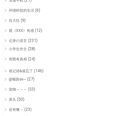
(27)
浪漫手机
(6)
环绕科技的生活
(9)
自大狂
(12)
观《XXX》有感
(231)
记录の语言
(28)
小学生作文
(24)
有图有真相
(146)
谁记得&谁忘了
(27)
@顺路de~
(53)
宠物～～～
(50)
菜头
(23)
还有噢～