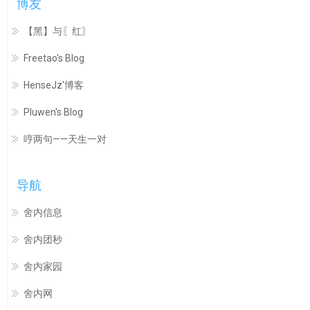
博友
【黑】与〖红〗
Freetao's Blog
HenseJz'博客
Pluwen's Blog
哼两句——天生一对
导航
舍内信息
舍内团秒
舍内家园
舍内网