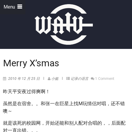
Menu
Merry X’smas
2010 年 12 月 25 日
小懿
记录の语言
1 Comment
昨天平安夜过得爽啊！
虽然是在宿舍。。和张一在巨星上找M玩情侣对唱，还不错
噢～
就是该死的校园网，开始还能和别人配对合唱的，，后面配
对一直出错。。。