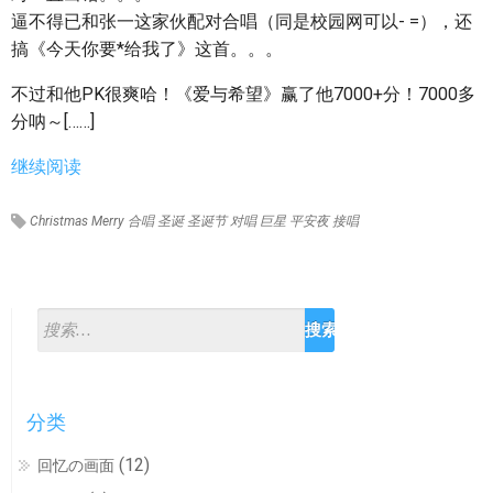
逼不得已和张一这家伙配对合唱（同是校园网可以- =），还
搞《今天你要*给我了》这首。。。
不过和他PK很爽哈！《爱与希望》赢了他7000+分！7000多
分呐～[……]
继续阅读
Christmas
Merry
合唱
圣诞
圣诞节
对唱
巨星
平安夜
接唱
分类
(12)
回忆の画面