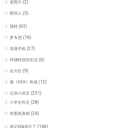
(2)
老照片
(5)
那些人
(63)
我转
(16)
梦 & 想
(27)
浪漫手机
(6)
环绕科技的生活
(9)
自大狂
(12)
观《XXX》有感
(231)
记录の语言
(28)
小学生作文
(24)
有图有真相
(146)
谁记得&谁忘了